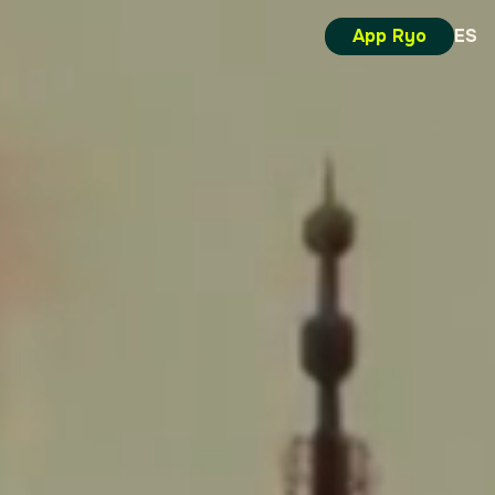
App Ryo
ES