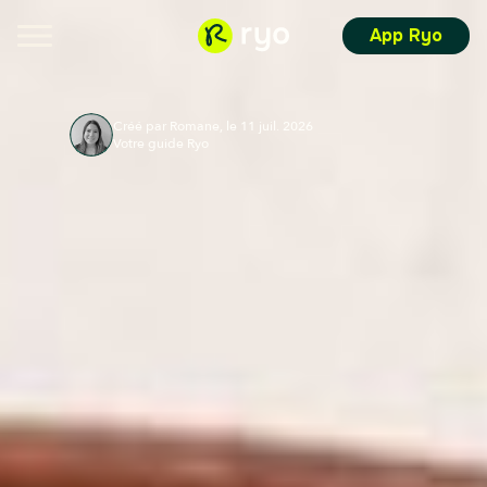
App Ryo
Créé par Romane, le 11 juil. 2026
Votre guide Ryo