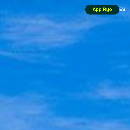
App Ryo
ES