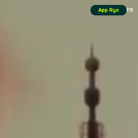
App Ryo
FR