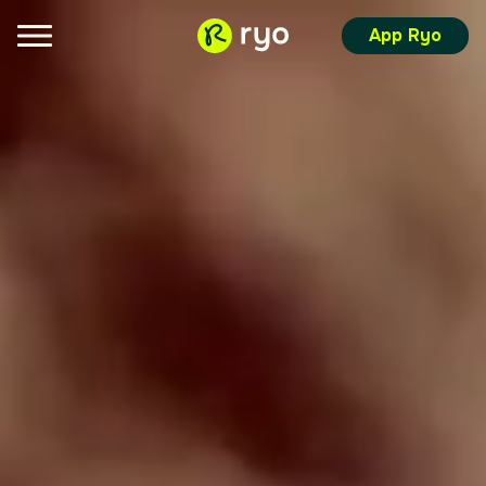
App Ryo