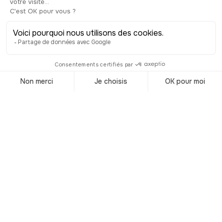
Top 6 des activités
à faire à
Luxembourg
© Shutterstock
Bienvenue en Europe de l’Ouest ! C’est
à Luxembourg que vous avez décidé
de poser vos valises, pile à la frontière
entre la Belgique, l’Allemagne et la
France. Même si c’est l’un des pays les
plus petits du monde, avec une