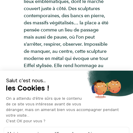
lieux emblématiques, dont le marché
couvert juste à côté. Des sculptures
contemporaines, des bancs en pierre,
des massifs végétalisés… la place a été
pensée comme un lieu de passage
mais aussi de pause, où l’on peut
s’arrêter, respirer, observer. Impossible
de manquer, au centre, cette sculpture
moderne en métal qui évoque une tour
Eiffel stylisée. Elle rend hommage au
lien historique et affectif entre Le
Touquet et la capitale, puisque la
station a été fondée par un Parisien,
Alphonse Daloz, et que son nom
complet — Le Touquet-Paris-Plage —
revendique fièrement ce double
héritage. C’est un clin d’œil artistique à
l’élégance parisienne, planté ici au
bord de la mer. Nous allons prendre à