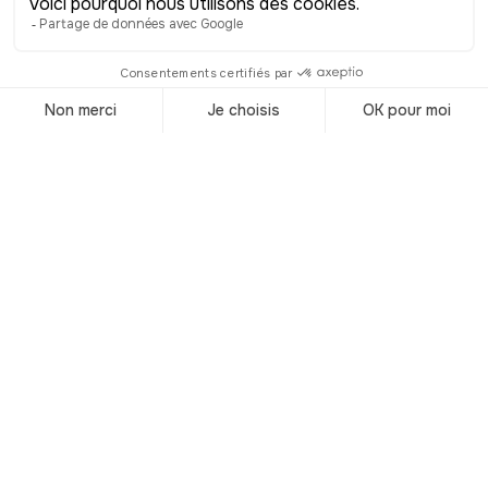
gauche après la place, mais sachez que
si vous continuez à droite, le long de la
digue-promenade des Princes de
Monaco, un autre visage du Touquet
s’offre à vous. Cette belle allée en bord
d’océan vous emmène jusqu’à la dune
de la Pointe du Touquet, un espace
naturel protégé, entre sable, pins et
embruns. Là-bas, place au silence, aux
grands espaces, aux oiseaux marins.
C’est l’un des plus beaux panoramas de
la Côte d’Opale.