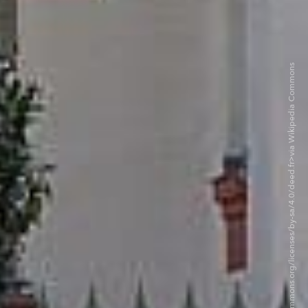
©Gzen92 CC BY-SA 4.0. <https://creativecommons.org/licenses/by-sa/4.0/deed.fr>via Wikipedia Commons