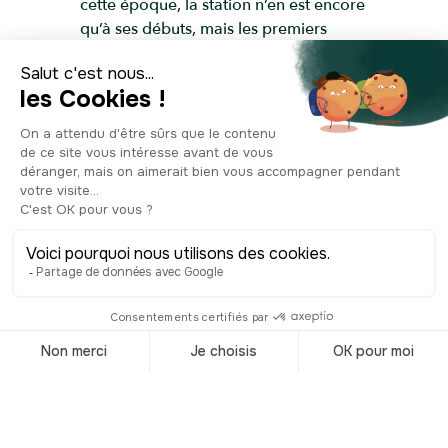
cette époque, la station n’en est encore
qu’à ses débuts, mais les premiers
résidents fortunés rêvent déjà de villas
originales et prestigieuses. Le Castel
coche toutes les cases : élégance,
originalité, vue sur la mer… Elle a
d’ailleurs été l’une des toutes premières
maisons de l’ancienne Grande Rue,
aujourd’hui rue Jean-Monnet. Inscrite
aux Monuments historiques depuis
1997, elle a été restaurée avec soin et
abrite désormais des appartements
privés. Impossible de la visiter, donc,
mais rien ne vous empêche de
l’admirer de l’extérieur… et d’imaginer,
ne serait-ce qu’un instant, la vie de
château au bord de la mer.