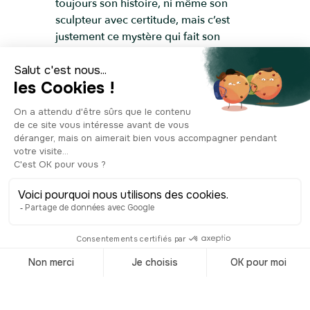
toujours son histoire, ni même son
sculpteur avec certitude, mais c’est
justement ce mystère qui fait son
attrait. On murmure qu’elle aurait été
installée là dans les années 1930, à une
époque où la station balnéaire du
Touquet se voulait audacieuse,
artistique, un brin avant-gardiste. Une
époque où le corps féminin devenait
peu à peu un sujet d’art libéré, célébré
en pleine nature. D'autres racontent
qu’elle aurait été commandée par un
mécène amoureux, en hommage à une
muse disparue. Légende ou vérité ? Le
flou fait partie de son charme. Depuis,
la Femme nue est devenue une figure
familière. On la croise par hasard, lors
d’une promenade au milieu des grands
palaces et des villas centenaires.