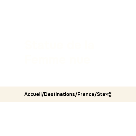
Statue de la
Femme nue
Accueil
/
Destinations
/
France
/
Statue de la f