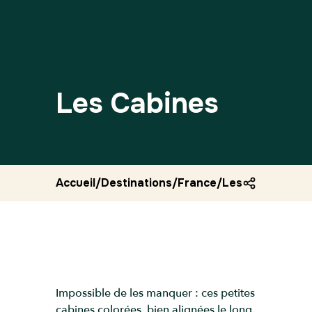
Les Cabines
Accueil
/
Destinations
/
France
/
Les cabines
Impossible de les manquer : ces petites
cabines colorées, bien alignées le long