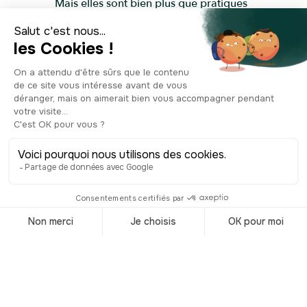
Mais elles sont bien plus que pratiques
: elles évoquent un certain art de vivre
balnéaire, simple et joyeux. Beaucoup
de familles louent la même cabine
chaque année, comme un petit bout
d’été qu’on retrouve. Juste au-dessus,
sur la promenade, l’horloge du front de
mer veille sur ce ballet tranquille.
Discrète mais emblématique, elle
donne l’heure aux promeneurs, aux
baigneurs… et aux joueurs de cerf-
volant qui surveillent le temps qui
passe sans vraiment s’en soucier. Car
ici, entre cabines pastel et embruns
iodés, on a vite fait d’oublier sa montre.