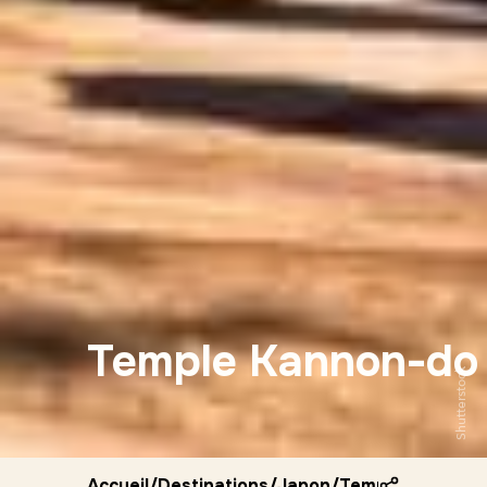
Temple Kannon-do
Shutterstock
Accueil
/
Destinations
/
Japon
/
Temple kannon 