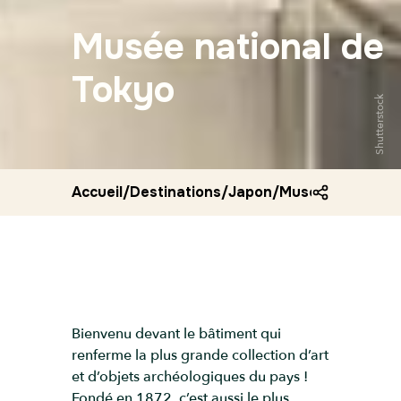
Musée national de
Tokyo
Shutterstock
Accueil
/
Destinations
/
Japon
/
Musee national 
Bienvenu devant le bâtiment qui
renferme la plus grande collection d’art
et d’objets archéologiques du pays !
Fondé en 1872, c’est aussi le plus