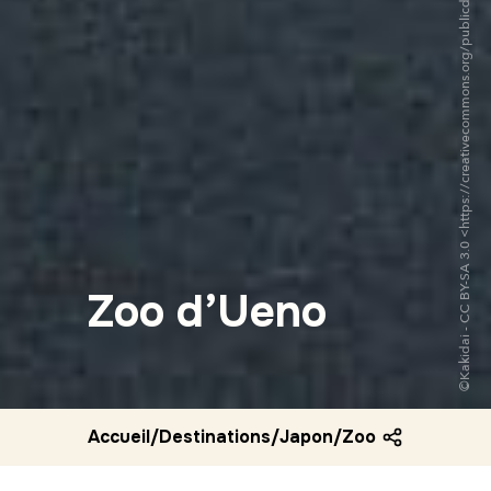
©Kakidai - CC BY-SA 3.0 <https://creativecommons.org/publicdomain/zero/1.0/deed.fr>via Wikipedia Commons
Zoo d’Ueno
Accueil
/
Destinations
/
Japon
/
Zoo d ueno