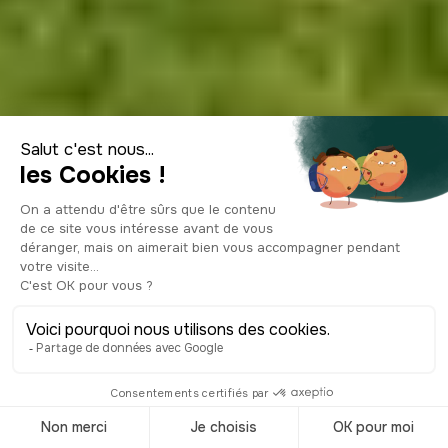
Visiter l’Ain : 15
choses
incontournables à
faire
© Shutterstock