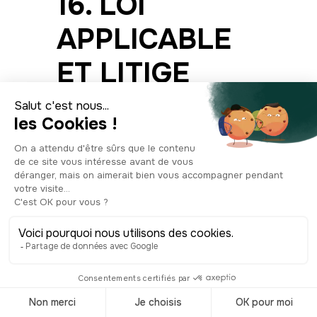
16. LOI
APPLICABLE
ET LITIGE
Les présentes Conditions Générales
sont soumises à la loi française.
En cas de litige, les parties chercheront
une solution amiable avant toute action
judiciaire. En cas d'échec de ces
tentatives, toutes contestations liées à
la validité, l'interprétation et/ou
l'exécution des présentes Conditions
Générales devront être portées devant
les tribunaux compétents dans les
conditions de droit commun.
L'Utilisateur est en outre informé qu'il
peut en tout état de cause recourir à