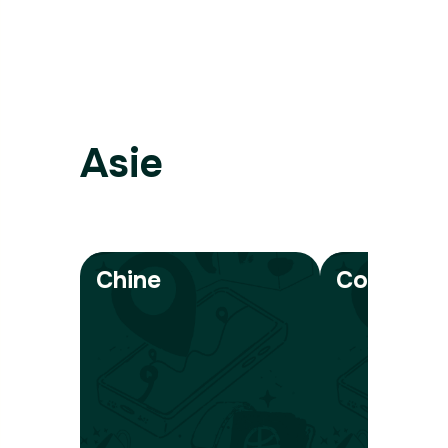
Asie
Chine
Corée du