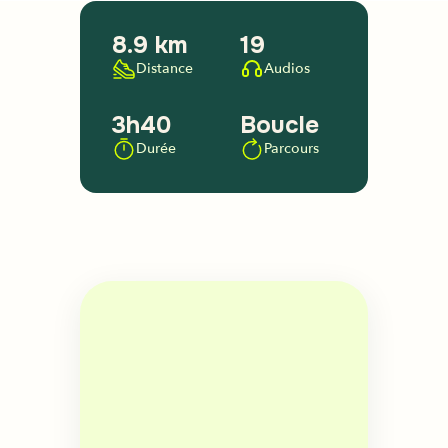
8.9 km
19
Distance
Audios
3h40
Boucle
Durée
Parcours