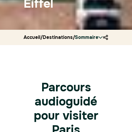
Eiffel
Accueil
/
Destinations
/
Sommaire
France
/
Ryocity
/
Paris
Parcours
audioguidé
pour visiter
Paris