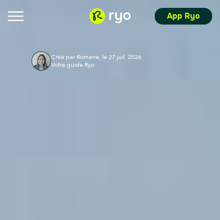
App Ryo
Créé par Romane, le 27 juil. 2026
Votre guide Ryo