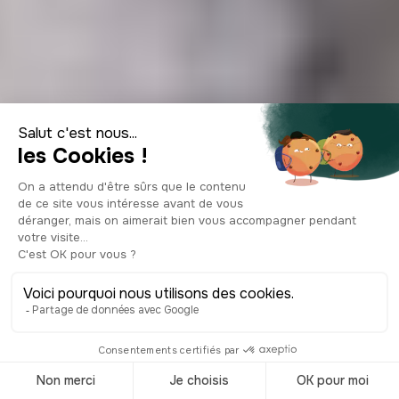
Shopping à Paris :
le guide complet
par quartiers,
marchés et
adresses 2026
© Shutterstock