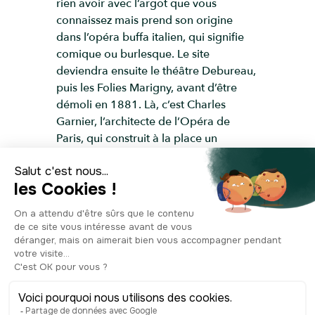
rien avoir avec l’argot que vous
connaissez mais prend son origine
dans l’opéra buffa italien, qui signifie
comique ou burlesque. Le site
deviendra ensuite le théâtre Debureau,
puis les Folies Marigny, avant d’être
démoli en 1881. Là, c’est Charles
Garnier, l’architecte de l’Opéra de
Paris, qui construit à la place un
panorama, c’est à dire, une peinture à
360° , grandeur nature, donnant une
illusion de trompe-l’œil pour le
spectateur qui est transporté au milieu
de scènes historiques de la vie
parisienne. En 1894, il est une nouvelle
fois transformé en belle rotonde, par
l’architecte Edouard Niermans. Le
théâtre enchaine les productions à
succès. Aujourd’hui, le théâtre Marigny