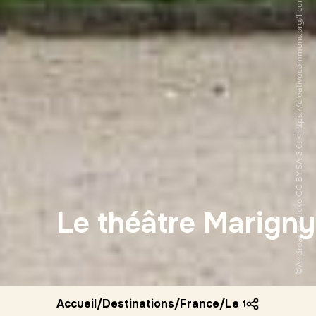
©Andreas Praefcke CC BY-SA 3.0. <https://creativecommons.org/licenses/by-sa/3.0/deed.fr> via Wikipedia Commons
Le théâtre Marigny
Accueil
/
Destinations
/
France
/
Le theatre mari