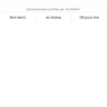
fait partie des 50 théâtres privés
parisiens. Petite anecdote incongrue,
vous verrez, sur la façade du théâtre,
une plaque commémorative en
hommage à Odon Von Horvath. Ce
dramaturge allemand est en effet mort
devant le théâtre, tué par une branche
de marronnier arrachée par la
tempête. Je vous laisse donc admirer
les lieux, tout en restant prudents.