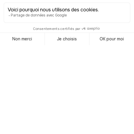
Visiter le
Danemark
Accueil
/
Destinations
/
Danemark
Les parcours
audioguidés