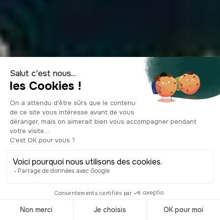
Îles du Frioul : 15
incontournables à
faire en 2026
© Shutterstock