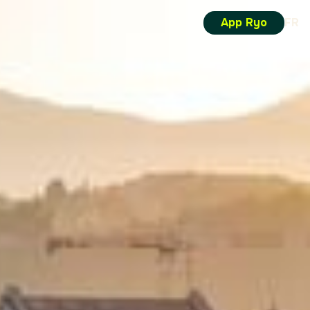
App Ryo
FR