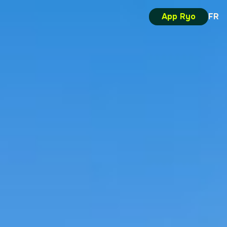
App Ryo
FR