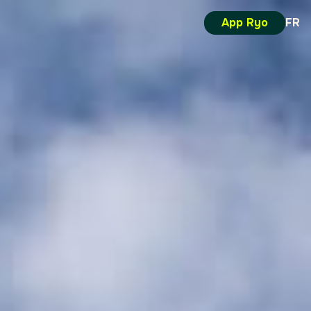
App Ryo
FR