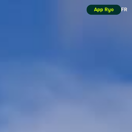
App Ryo
FR