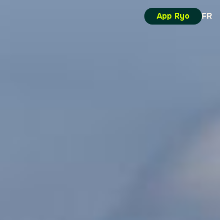
App Ryo
FR