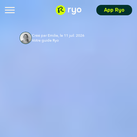
App Ryo
Créé par Emilie, le 11 juil. 2026
Votre guide Ryo