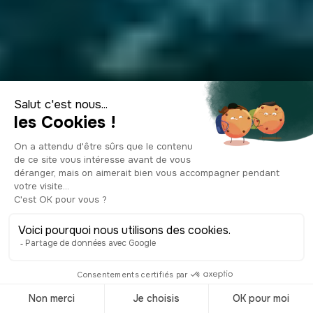
Visiter Saintes-
Maries-de-la-Mer :
15 incontournables
© Shutterstock