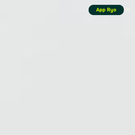
App Ryo
FR