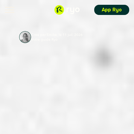
App Ryo
Créé par Emilie, le 11 juil. 2026
Votre guide Ryo