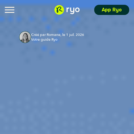
App Ryo
Créé par Romane, le 1 juil. 2026
Votre guide Ryo