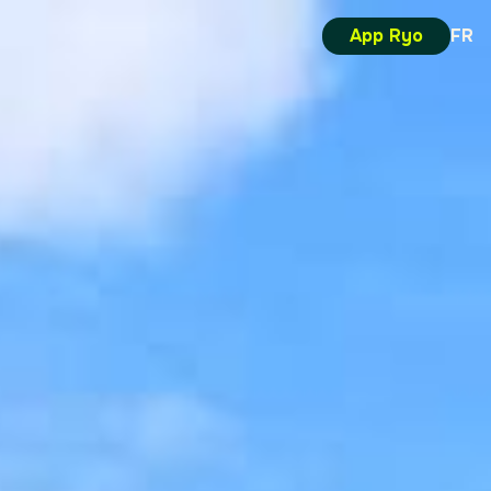
App Ryo
FR