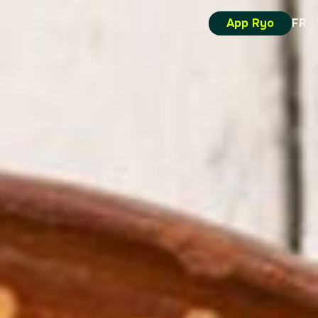
App Ryo
FR