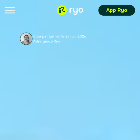
App Ryo
Créé par Emilie, le 27 juil. 2026
Votre guide Ryo