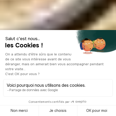
Que faire à
Amsterdam le
temps d’un week-
end ?
© Shutterstock