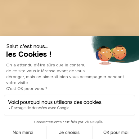
Les plus belles
plages autour de
Porto : guide
complet baignade
2026
© Shutterstock