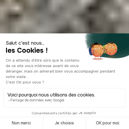
Visiter Sortelha, le
célèbre village
médiéval portugais
© Shutterstock