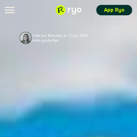
App Ryo
Créé par Romane, le 11 juil. 2026
Votre guide Ryo