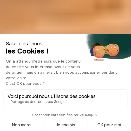
Top 6 activités à
faire à Ljubljana et
alentours
© Shutterstock