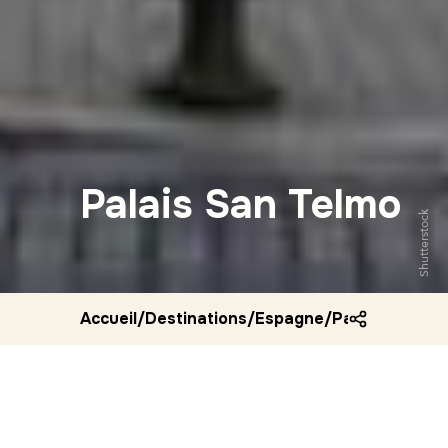
Palais San Telmo
Shutterstock
Accueil
/
Destinations
/
Espagne
/
Palais san tel