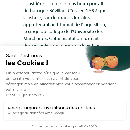
considéré comme le plus beau portail
du baroque Sévillan. C’est en 1682 que
s’installe, sur de grands terrains
appartenant au tribunal de l’Inquisition,
le siège du collège de l’Université des
Marchands. Cette institution formait
des orphelins de marins et devint, un
siècle plus tard, le collège de la marine.
En 1849, Antoine d’Orléans, le duc de
Montpensier et sa femme, Marie-
Louise-Fernande de Bourbon, qui est
accessoirement la soeur de la Reine
d’Espagne, le rachète et en font leur
résidence principale. À cette époque,
le palais était au top de la modernité !
On avait l’eau courante, des salles de
bain, l’électricité, le télégraphe et
même un embarcadère privé sur le
fleuve. À sa mort, Marie Louise lègue le