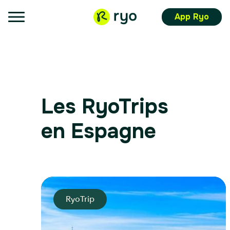
App Ryo
Les RyoTrips
en Espagne
RyoTrip