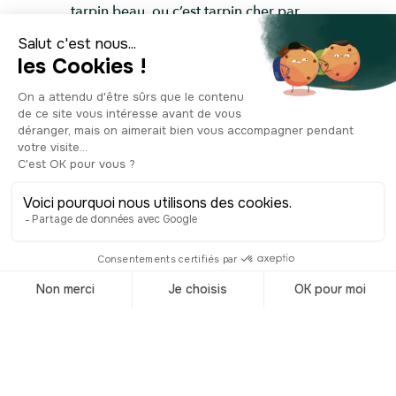
tarpin beau, ou c’est tarpin cher par
exemple, signifie qu’il fait très beau, ou
que c’est trop cher. Cette expression
est familière, mais pas vulgaire, elle est
donc très régulièrement utilisée. Vous
l’entendrez sans aucun doute en
parlant avec un Sudiste. À Marseille, on
dit également de quelqu’un qui râle
qu’il marrone, de quelqu’un qui est ivre
qu’il est empégué, et si quelqu’un vous
reproche de l’emboucaner, c’est qu’il
pense que vous le faites marcher, que
vous le prenez pour un imbécile ! Le
terme "gâté" est aussi utilisé de
plusieurs manières ici : si on vous
surnomme mon ou ma gâtée, cela
équivaut à mon ou ma chérie, et si on
vous demande de faire un gâté, c’est
qu’on vous propose un calin ou une