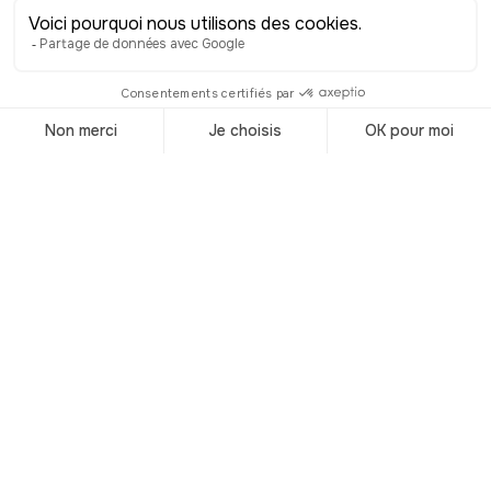
1996. Il s’agit des vestiges de
l’ancienne école de philosophie créée
par Aristote, ce célèbre philosophe
grec. Si le point de vue depuis la colline
de Philopappos ne vous a pas suffi,
prenez le temps de monter sur celle de
Lykavittós, ou Lycabette, la plus haute
de la ville. Vous y découvrirez une vue
magnifique sur Athènes et ses environs.
Pour les plus gourmands d’entre vous,
je vous conseille d’aller faire un tour
aux halles d’Athènes, dans le marché
central de Varvakeios, où vous
retrouverez d’authentiques produits
locaux. Situés à quelques mètres l’un
de l’autre et non loin du centre de la
ville, les quartiers de Gázi et de Psyrí
sont deux espaces à découvrir pendant