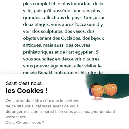
plus complet et le plus important de la
ville, puisqu’il possède l’une des plus
grandes collections du pays. Conçu sur
deux étages, vous aurez l’occasion d’y
voir des sculptures, des vases, des
objets venant des Cyclades, des bijoux
antiques, mais aussi des œuvres
préhistoriques et de l’art égyptien. Si
vous souhaitez en découvrir d’autres,
vous pouvez également aller visiter le
musée Benaki, qui retrace l’histoire de
la Grèce, le Musée d’art cycladique, aux
figurines et poteries authentiques, et le
musée byzantin et chrétien, qui retrace
l’évolution de la ville entre les périodes
antiques, byzantines et chrétiennes.
Non loin de ces deux derniers musées
se trouve le Lycée d’Aristote, un site
archéologique qui a été découvert en