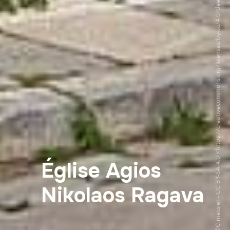
©C messier - CC BY-SA 4.0 <https://creativecommons.org/licenses/by-sa/4.0/deed.fr>via Wikipedia Commons
Église Agios
Nikolaos Ragava