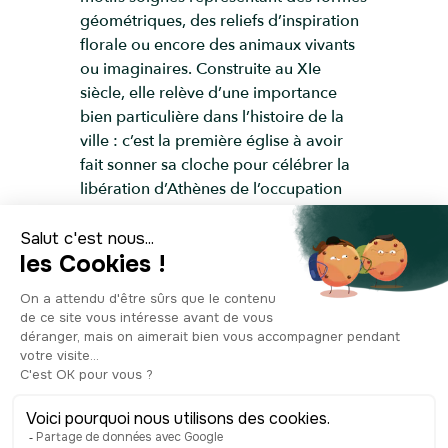
géométriques, des reliefs d’inspiration
florale ou encore des animaux vivants
ou imaginaires. Construite au XIe
siècle, elle relève d’une importance
bien particulière dans l’histoire de la
ville : c’est la première église à avoir
fait sonner sa cloche pour célébrer la
libération d’Athènes de l’occupation
allemande en 1944, lors de la Seconde
Guerre mondiale. Restaurée dans les
années 1970, elle est, en plus, un très
bel exemple de l’architecture byzantine
de l’époque, bien qu’elle ait été
modifiée et remaniée au cours des
siècles.