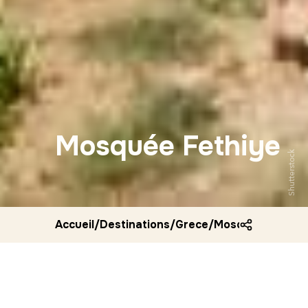
Mosquée Fethiye
Shutterstock
Accueil
/
Destinations
/
Grece
/
Mosquee fethiye