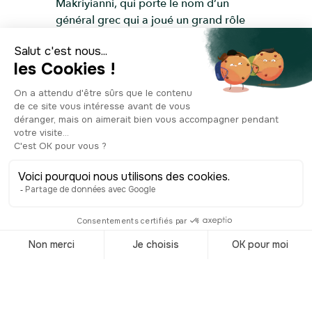
Makriyianni, qui porte le nom d’un
général grec qui a joué un grand rôle
pendant la guerre d’indépendance
grecque, survenue entre 1821 et 1830.
Soutenue par les grandes puissances
du monde, la Grèce obtiendra
finalement son indépendance en 1832,
après 4 siècles sous la domination
ottomane. Ce quartier situé à deux pas
de l’Acropole dévoile des maisons des
XIXe et XXe siècles de style néo-
classique et moderniste. Loin des
voitures et des ruelles animées du
centre-ville, il est plutôt agréable de se
balader ici, d’autant que vous aurez
parfois de beaux aperçus sur
l’Acropole !