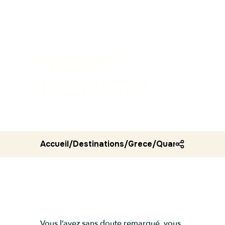
Quartier
Makriyanni
Accueil
/
Destinations
/
Grece
/
Quartier makriya
Vous l’avez sans doute remarqué, vous