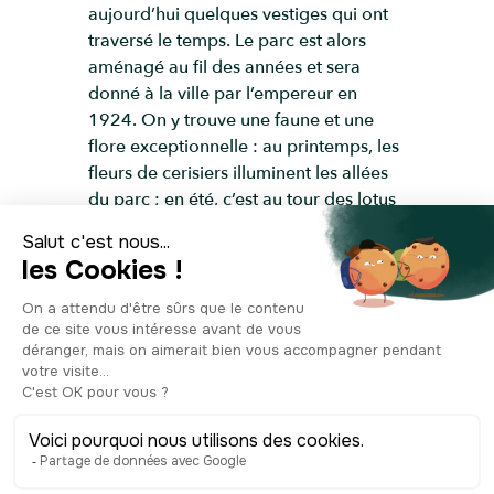
aujourd’hui quelques vestiges qui ont
traversé le temps. Le parc est alors
aménagé au fil des années et sera
donné à la ville par l’empereur en
1924. On y trouve une faune et une
flore exceptionnelle : au printemps, les
fleurs de cerisiers illuminent les allées
du parc ; en été, c’est au tour des lotus
de dévoiler leurs belles fleurs blanches
et roses dans l’étang de Shinobazu ;
dans ce même étang, vous aurez
l’occasion d’apercevoir de nombreuses
espèces d’oiseaux, qui profitent des
grandes feuilles de lotus pour jouer et
se rafraîchir ; et dans le zoo d’Ueno,
vous pourrez partir à l’encontre de
milliers d’animaux du monde entier !
Quoi, vous ne trouvez pas encore votre
bonheur parmi tout ça ? Et bien, pour