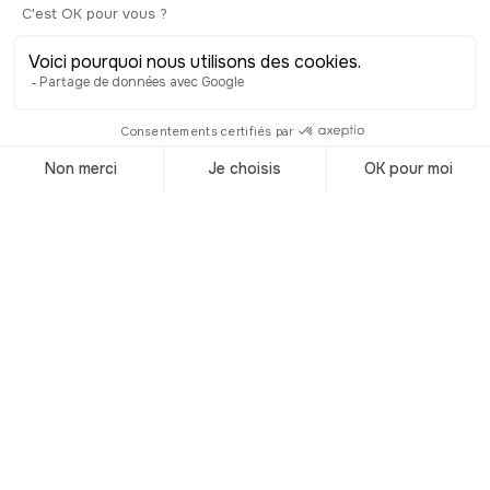
Visiter Oman
Accueil
/
Destinations
/
Oman
Les parcours
audioguidés