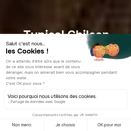
Typical Chilean
Dishes: The 12
Culinary
Specialties You
Absolutely Must
Try (2026)
© Shutterstock