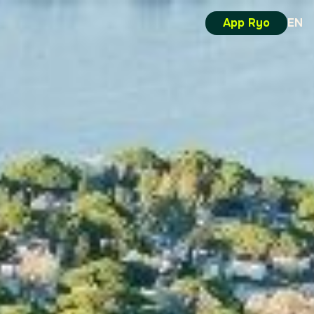
App Ryo
EN