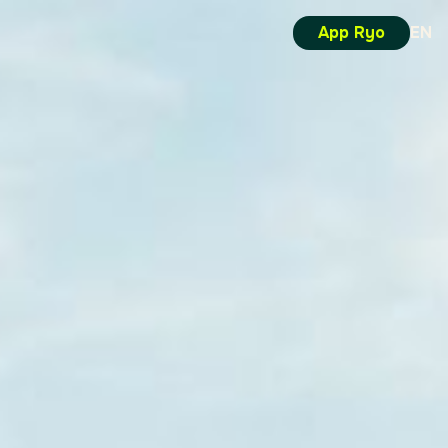
App Ryo
EN