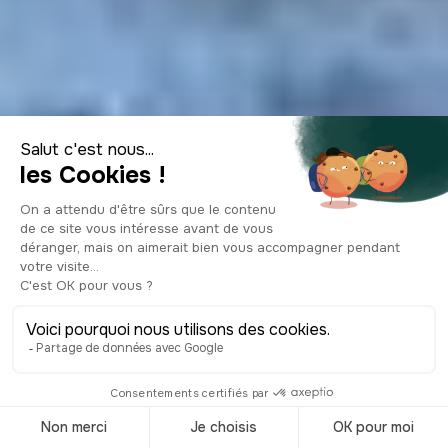
25 choses
inoubliables à faire
à Philadelphia en
2026
© Shutterstock